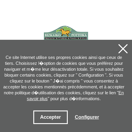
Ce site Internet utilise ses propres cookies ainsi que ceux de
tiers. Choisissez l�option de cookies que vous préférez pour
naviguer et m�me leur désactivation totale. Si vous souhaitez
bloquer certains cookies, cliquez sur " Configuration ". Si vous
cliquez sur le bouton " J�ai compris " vous consentez à
accepter les cookies mentionnés précédemment, et à accepter
notre politique d�utilisation des cookies, cliquez sur le lien "
En
savoir plus
" pour plus d�informations.
Joan XXIII, 16B - 20730 AZPEITIA(GIPUZKOA) - Tel.: 943 08 38 88 -
info
@
pottoka.info
Conditions d'Utilisation
-
Politique de Privacité
-
Politique des Cookies
Accepter
Configurer
Plan du site
-
Contact
-
Accès application