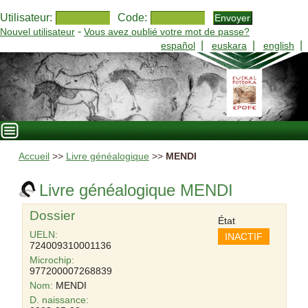
Utilisateur:
Code:
-
Nouvel utilisateur
Vous avez oublié votre mot de passe?
|
|
|
español
euskara
english
Accueil
>>
Livre généalogique
>>
MENDI
Livre généalogique MENDI
Dossier
État
UELN:
INACTIF
724009310001136
Microchip:
977200007268839
Nom:
MENDI
D. naissance: