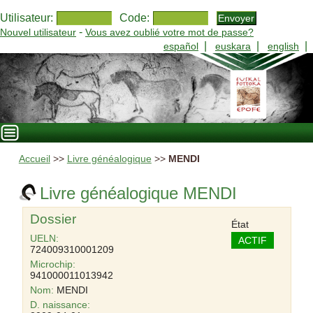
Utilisateur:
Code:
-
Nouvel utilisateur
Vous avez oublié votre mot de passe?
|
|
|
español
euskara
english
Accueil
>>
Livre généalogique
>>
MENDI
Livre généalogique MENDI
Dossier
État
UELN:
ACTIF
724009310001209
Microchip:
941000011013942
Nom:
MENDI
D. naissance: