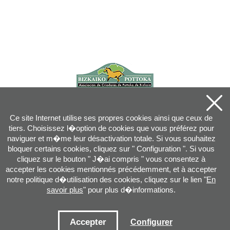
Ce site Internet utilise ses propres cookies ainsi que ceux de
tiers. Choisissez l�option de cookies que vous préférez pour
naviguer et m�me leur désactivation totale. Si vous souhaitez
bloquer certains cookies, cliquez sur " Configuration ". Si vous
cliquez sur le bouton " J�ai compris " vous consentez à
accepter les cookies mentionnés précédemment, et à accepter
notre politique d�utilisation des cookies, cliquez sur le lien "
En
savoir plus
" pour plus d�informations.
Joan XXIII, 16B - 20730 AZPEITIA(GIPUZKOA) - Tel.: 943 08 38 88 -
info
@
pottoka.info
Conditions d'Utilisation
-
Politique de Privacité
-
Politique des Cookies
Accepter
Configurer