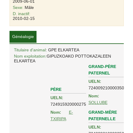
2009-06-01
Sexe:
Mâle
D. inactif:
2010-02-15
Généalogie
Titulaire d'animal
: GPE ELKARTEA
Nom exploitation:
GIPUZKOAKO POTTOKAZALEEN
ELKARTEA
GRAND-PÈRE
PATERNEL
UELN:
724009210000350
PÈRE
Nom:
UELN:
SOLLUBE
724915920000275
GRAND-MÈRE
Nom:
E-
PATERNELLE
TXIRIPA
UELN: