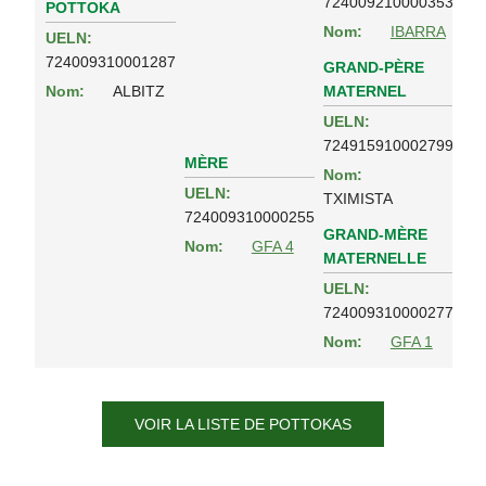
724009210000353
POTTOKA
Nom:
IBARRA
UELN:
724009310001287
GRAND-PÈRE
MATERNEL
Nom:
ALBITZ
UELN:
724915910002799
MÈRE
Nom:
UELN:
TXIMISTA
724009310000255
GRAND-MÈRE
Nom:
GFA 4
MATERNELLE
UELN:
724009310000277
Nom:
GFA 1
VOIR LA LISTE DE POTTOKAS