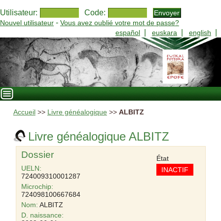
Utilisateur:
Code:
-
Nouvel utilisateur
Vous avez oublié votre mot de passe?
|
|
|
español
euskara
english
Accueil
>>
Livre généalogique
>>
ALBITZ
Livre généalogique ALBITZ
Dossier
État
UELN:
INACTIF
724009310001287
Microchip:
724098100667684
Nom:
ALBITZ
D. naissance: