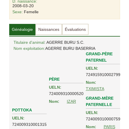
D. naissance:
2008-03-20
Sexe:
Femelle
Généalogie
Naissances
Évaluations
Titulaire d'animal
: AGERRE BURU S.C.
Nom exploitation:
AGERRE BURU BASERRIA
GRAND-PÈRE
PATERNEL
UELN:
724915910002799
PÈRE
Nom:
UELN:
TXIMISTA
724009310000520
GRAND-MÈRE
Nom:
IZAR
PATERNELLE
POTTOKA
UELN:
UELN:
724009310000759
724009310001315
Nom:
PARIS