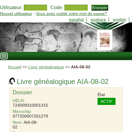
Utilisateur:
Code:
-
Nouvel utilisateur
Vous avez oublié votre mot de passe?
|
|
|
español
euskara
english
Accueil
>>
Livre généalogique
>>
AIA-08-02
Livre généalogique AIA-08-02
Dossier
État
UELN:
ACTIF
724009310001315
Microchip:
977200007261279
Nom:
AIA-08-
02