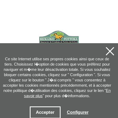
Ce site Internet utilise ses propres cookies ainsi que ceux de
tiers. Choisissez l�option de cookies que vous préférez pour
naviguer et m�me leur désactivation totale. Si vous souhaitez
bloquer certains cookies, cliquez sur " Configuration ". Si vous
cliquez sur le bouton " J�ai compris " vous consentez à
accepter les cookies mentionnés précédemment, et à accepter
notre politique d�utilisation des cookies, cliquez sur le lien "
En
savoir plus
" pour plus d�informations.
Joan XXIII, 16B - 20730 AZPEITIA(GIPUZKOA) - Tel.: 943 08 38 88 -
info
@
pottoka.info
Conditions d'Utilisation
-
Politique de Privacité
-
Politique des Cookies
Accepter
Configurer
Plan du site
-
Contact
-
Accès application