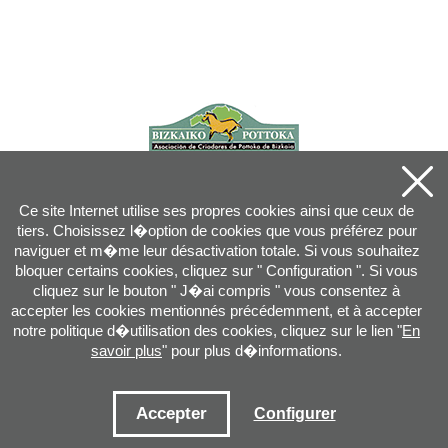
Ce site Internet utilise ses propres cookies ainsi que ceux de
tiers. Choisissez l�option de cookies que vous préférez pour
naviguer et m�me leur désactivation totale. Si vous souhaitez
bloquer certains cookies, cliquez sur " Configuration ". Si vous
cliquez sur le bouton " J�ai compris " vous consentez à
accepter les cookies mentionnés précédemment, et à accepter
notre politique d�utilisation des cookies, cliquez sur le lien "
En
savoir plus
" pour plus d�informations.
Joan XXIII, 16B - 20730 AZPEITIA(GIPUZKOA) - Tel.: 943 08 38 88 -
info
@
pottoka.info
Conditions d'Utilisation
-
Politique de Privacité
-
Politique des Cookies
Accepter
Configurer
Plan du site
-
Contact
-
Accès application