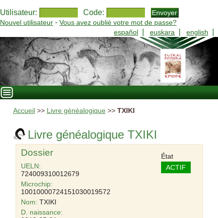
Utilisateur:
Code:
-
Nouvel utilisateur
Vous avez oublié votre mot de passe?
|
|
|
español
euskara
english
Accueil
>>
Livre généalogique
>>
TXIKI
Livre généalogique TXIKI
Dossier
État
UELN:
ACTIF
724009310012679
Microchip:
10010000724151030019572
Nom:
TXIKI
D. naissance: