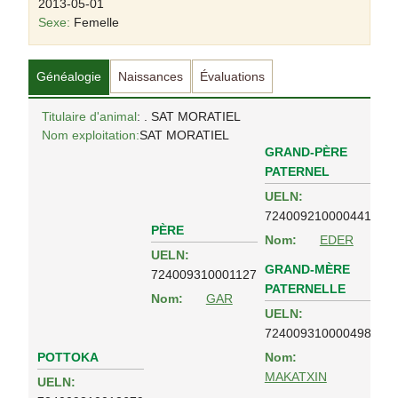
2013-05-01
Sexe:
Femelle
Généalogie
Naissances
Évaluations
Titulaire d'animal
: . SAT MORATIEL
Nom exploitation:
SAT MORATIEL
GRAND-PÈRE
PATERNEL
UELN:
724009210000441
PÈRE
Nom:
EDER
UELN:
GRAND-MÈRE
724009310001127
PATERNELLE
Nom:
GAR
UELN:
724009310000498
POTTOKA
Nom:
MAKATXIN
UELN: