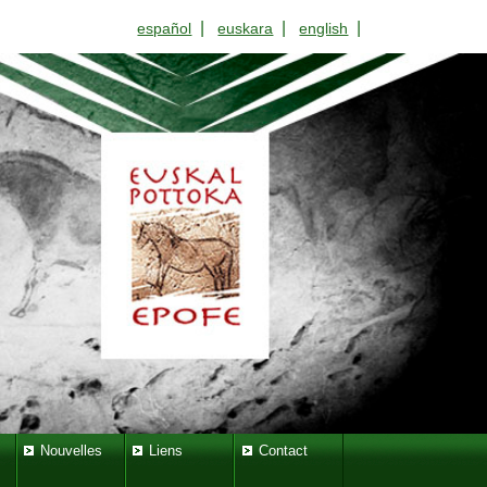
|
|
|
español
euskara
english
Nouvelles
Liens
Contact