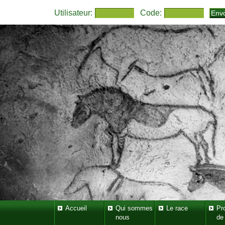
Utilisateur:
Code:
Accueil
Qui sommes
Le race
Pr
nous
de