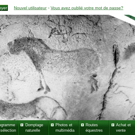
-
Nouvel utilisateur
Vous avez oublié votre mot de passe?
ogramme
Domptage
Photos et
Routes
Achat et
 sélection
naturelle
multimédia
équestres
vente