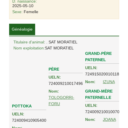
D. naissance:
2025-05-10
Sexe:
Femelle
Généalogie
Titulaire d'animal
: . SAT MORATIEL
Nom exploitation:
SAT MORATIEL
GRAND-PÈRE
PATERNEL
UELN:
PÈRE
724915020010118
UELN:
Nom:
IZUNA
724009210017496
GRAND-MÈRE
Nom:
PATERNELLE
TOLOGORRI-
FORU
UELN:
POTTOKA
724009210010070
UELN:
Nom:
JOANA
724009410905400