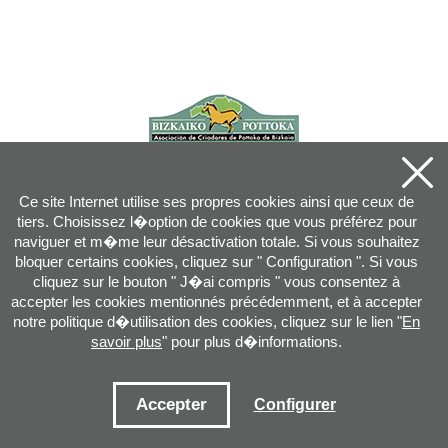
Ce site Internet utilise ses propres cookies ainsi que ceux de
tiers. Choisissez l�option de cookies que vous préférez pour
naviguer et m�me leur désactivation totale. Si vous souhaitez
bloquer certains cookies, cliquez sur " Configuration ". Si vous
cliquez sur le bouton " J�ai compris " vous consentez à
accepter les cookies mentionnés précédemment, et à accepter
notre politique d�utilisation des cookies, cliquez sur le lien "
En
savoir plus
" pour plus d�informations.
Joan XXIII, 16B - 20730 AZPEITIA(GIPUZKOA) - Tel.: 943 08 38 88 -
info
@
pottoka.info
Conditions d'Utilisation
-
Politique de Privacité
-
Politique des Cookies
Accepter
Configurer
Plan du site
-
Contact
-
Accès application