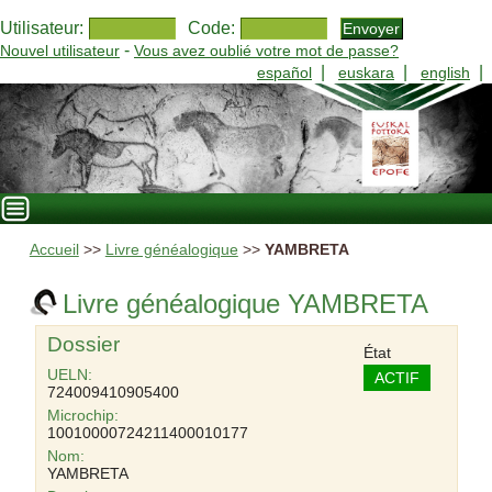
Utilisateur:
Code:
-
Nouvel utilisateur
Vous avez oublié votre mot de passe?
|
|
|
español
euskara
english
Accueil
>>
Livre généalogique
>>
YAMBRETA
Livre généalogique YAMBRETA
Dossier
État
UELN:
ACTIF
724009410905400
Microchip:
10010000724211400010177
Nom:
YAMBRETA