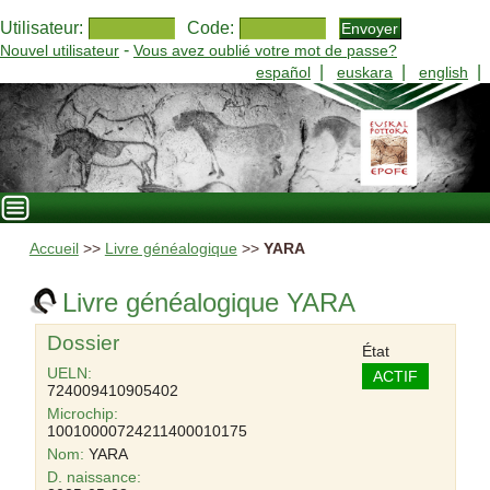
Utilisateur:
Code:
-
Nouvel utilisateur
Vous avez oublié votre mot de passe?
|
|
|
español
euskara
english
Accueil
>>
Livre généalogique
>>
YARA
Livre généalogique YARA
Dossier
État
UELN:
ACTIF
724009410905402
Microchip:
10010000724211400010175
Nom:
YARA
D. naissance: