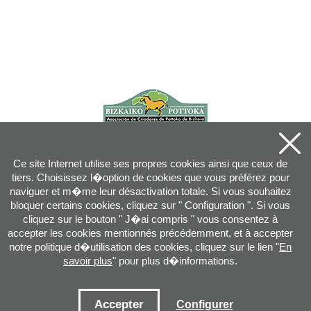
Ce site Internet utilise ses propres cookies ainsi que ceux de
tiers. Choisissez l�option de cookies que vous préférez pour
naviguer et m�me leur désactivation totale. Si vous souhaitez
bloquer certains cookies, cliquez sur " Configuration ". Si vous
cliquez sur le bouton " J�ai compris " vous consentez à
accepter les cookies mentionnés précédemment, et à accepter
notre politique d�utilisation des cookies, cliquez sur le lien "
En
savoir plus
" pour plus d�informations.
Joan XXIII, 16B - 20730 AZPEITIA(GIPUZKOA) - Tel.: 943 08 38 88 -
info
@
pottoka.info
Conditions d'Utilisation
-
Politique de Privacité
-
Politique des Cookies
Accepter
Configurer