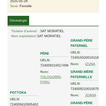
2025-05-28
Sexe:
Femelle
Généalogie
Titulaire d'animal
: . SAT MORATIEL
Nom exploitation:
SAT MORATIEL
GRAND-PÈRE
PATERNEL
UELN:
PÈRE
724915020010118
UELN:
Nom:
IZUNA
724009210017496
GRAND-MÈRE
Nom:
PATERNELLE
TOLOGORRI-
FORU
UELN:
724009210010070
POTTOKA
Nom:
JOANA
UELN:
GRAND-PÈRE
724009410905402