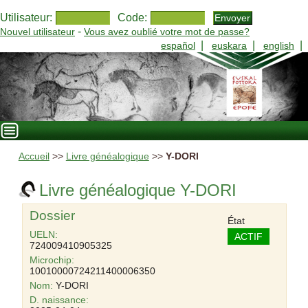
Utilisateur:
Code:
-
Nouvel utilisateur
Vous avez oublié votre mot de passe?
|
|
|
español
euskara
english
Accueil
>>
Livre généalogique
>>
Y-DORI
Livre généalogique Y-DORI
Dossier
État
UELN:
ACTIF
724009410905325
Microchip:
10010000724211400006350
Nom:
Y-DORI
D. naissance: