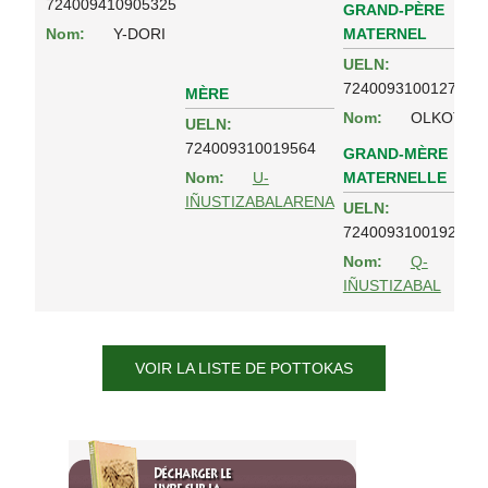
724009410905325
GRAND-PÈRE
MATERNEL
Nom:
Y-DORI
UELN:
724009310012796
MÈRE
Nom:
OLKOTZ
UELN:
724009310019564
GRAND-MÈRE
MATERNELLE
Nom:
U-
IÑUSTIZABALARENA
UELN:
724009310019230
Nom:
Q-
IÑUSTIZABAL
VOIR LA LISTE DE POTTOKAS