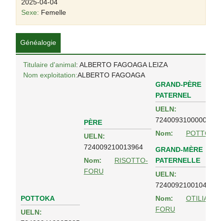
2025-04-04
Sexe:
Femelle
Généalogie
Titulaire d'animal
: ALBERTO FAGOAGA LEIZA
Nom exploitation:
ALBERTO FAGOAGA
GRAND-PÈRE
PATERNEL
UELN:
724009310000006
PÈRE
Nom:
POTTO
UELN:
724009210013964
GRAND-MÈRE
PATERNELLE
Nom:
RISOTTO-
FORU
UELN:
724009210010452
POTTOKA
Nom:
OTILIA-
FORU
UELN: