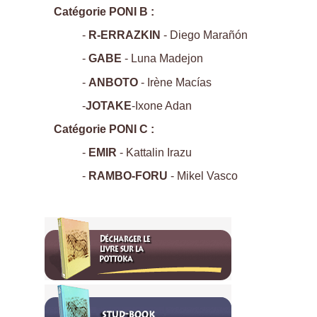
Catégorie PONI B :
-
R-ERRAZKIN
- Diego Marañón
-
GABE
- Luna Madejon
-
ANBOTO
- Irène Macías
-
JOTAKE
-Ixone Adan
Catégorie PONI C :
-
EMIR
- Kattalin Irazu
-
RAMBO-FORU
- Mikel Vasco