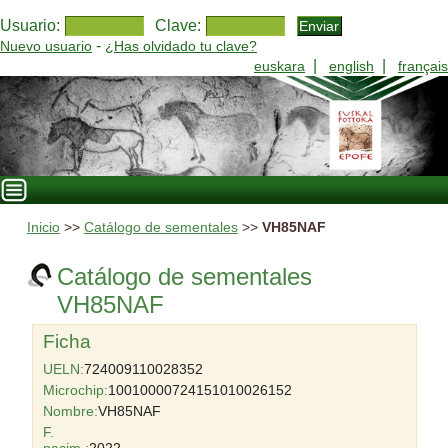
Usuario:
Clave:
-
Nuevo usuario
¿Has olvidado tu clave?
|
|
euskara
english
français
Inicio
>>
Catálogo de sementales
>>
VH85NAF
Catálogo de sementales
VH85NAF
Ficha
UELN:
724009110028352
Microchip:
10010000724151010026152
Nombre:
VH85NAF
F.