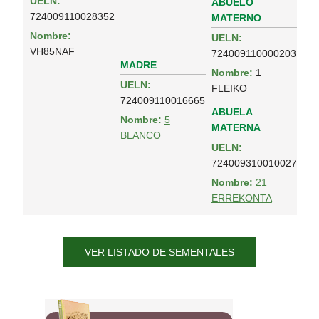
UELN:
ABUELO
724009110028352
MATERNO
Nombre:
UELN:
VH85NAF
724009110000203
MADRE
Nombre:
1
UELN:
FLEIKO
724009110016665
ABUELA
Nombre:
5
MATERNA
BLANCO
UELN:
724009310010027
Nombre:
21
ERREKONTA
VER LISTADO DE SEMENTALES