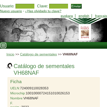
Usuario:
Clave:
-
Nuevo usuario
¿Has olvidado tu clave?
|
|
euskara
english
français
Inicio
>>
Catálogo de sementales
>>
VH68NAF
Catálogo de sementales
VH68NAF
Ficha
UELN:
724009110028353
Microchip:
10010000724151010026153
Nombre:
VH68NAF
F.