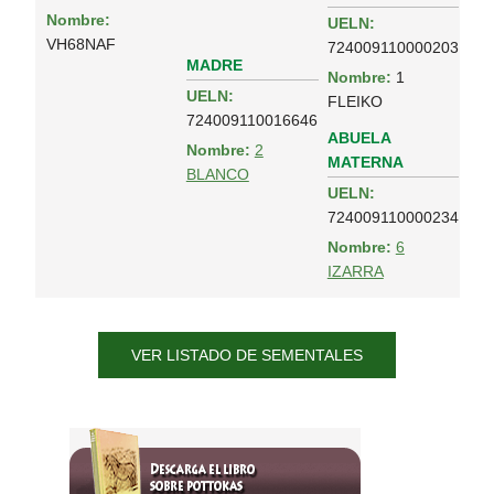
Nombre:
UELN:
VH68NAF
724009110000203
MADRE
Nombre:
1
UELN:
FLEIKO
724009110016646
ABUELA
Nombre:
2
MATERNA
BLANCO
UELN:
724009110000234
Nombre:
6
IZARRA
VER LISTADO DE SEMENTALES