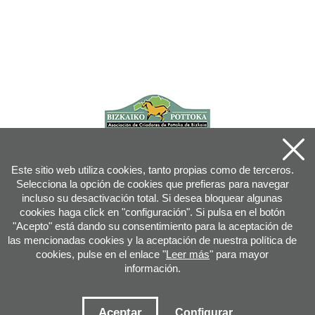
Este sitio web utiliza cookies, tanto propias como de terceros.
Selecciona la opción de cookies que prefieras para navegar
incluso su desactivación total. Si desea bloquear algunas
cookies haga click en "configuración". Si pulsa en el botón
"Acepto" está dando su consentimiento para la aceptación de
las mencionadas cookies y la aceptación de nuestra política de
cookies, pulse en el enlace "
Leer más
" para mayor
información.
Joan XXIII, 16B - 20730 AZPEITIA(GIPUZKOA) - Tfn: 943 08 38 88 -
info
@
pottoka.info
Condiciones de uso
-
Política de privacidad
-
Política de cookies
Aceptar
Configurar