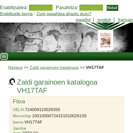
Erabiltzailea:
Pasahitza:
-
Erabiltzaile berria
Zure pasahitza ahaztu duzu?
|
|
español
english
français
Hasiera
>>
Zaldi garainoen katalogoa
>>
VH17TAF
Zaldi garainoen katalogoa
VH17TAF
Fitxa
UELN:
724009110028355
Microchip:
10010000724151010026155
Izena:
VH17TAF
Jaiotze