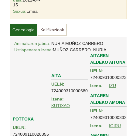
data:
2022-04-
15
Sexua:
Emea
Genealogia
Kalifikazioak
Animaliaren jabea
: NURIA MUÑOZ CARRERO
Ustiapenaren izena:
MUÑOZ CARRERO. NURIA
AITAREN
ALDEKO AITONA
UELN:
AITA
724009310000323
UELN:
Izena:
IZU
724009310000680
AITAREN
Izena:
ALDEKO AMONA
KUTIXAO
UELN:
724009310000332
POTTOKA
Izena:
IGIRU
UELN:
724009110028355
AMAREN