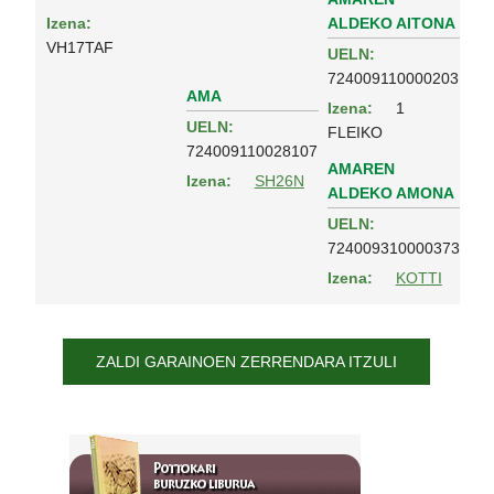
ALDEKO AITONA
Izena:
VH17TAF
UELN:
724009110000203
AMA
Izena:
1
UELN:
FLEIKO
724009110028107
AMAREN
Izena:
SH26N
ALDEKO AMONA
UELN:
724009310000373
Izena:
KOTTI
ZALDI GARAINOEN ZERRENDARA ITZULI