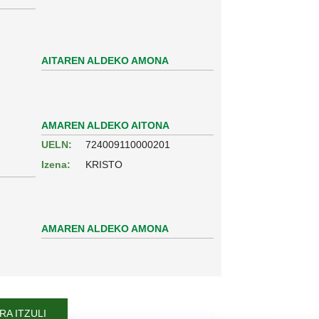
AITAREN ALDEKO AMONA
AMAREN ALDEKO AITONA
UELN:
724009110000201
Izena:
KRISTO
AMAREN ALDEKO AMONA
A ITZULI