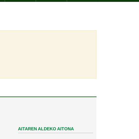
AITAREN ALDEKO AITONA