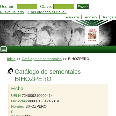
Usuario:
Clave:
-
Nuevo usuario
¿Has olvidado tu clave?
|
|
euskara
english
français
Inicio
>>
Catálogo de sementales
>>
BIHOZPERO
Catálogo de sementales
BIHOZPERO
Ficha
UELN:
724009210000414
Microchip:
00000125424531A
Nombre:
BIHOZPERO
F.