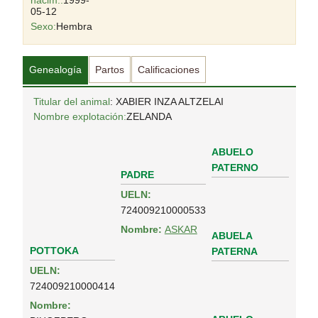
nacim.:
1999-
05-12
Sexo:
Hembra
Genealogía
Partos
Calificaciones
Titular del animal
: XABIER INZA ALTZELAI
Nombre explotación:
ZELANDA
ABUELO
PATERNO
PADRE
UELN:
724009210000533
Nombre:
ASKAR
ABUELA
POTTOKA
PATERNA
UELN:
724009210000414
Nombre: