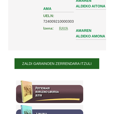
AMAREN
ALDEKO AITONA
AMA
UELN:
724009210000303
Izena:
RAYA
AMAREN
ALDEKO AMONA
ZALDI GARAINOEN ZERRENDARA ITZULI