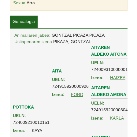
Sexua:
Arra
Genealogia
Animaliaren jabea
: GONTZAL PICAZA PICAZA
Ustiapenaren izena:
PIKAZA, GONTZAL
AITAREN
ALDEKO AITONA
UELN:
724009310000001
AITA
Izena:
HAIZEA
UELN:
724915920000926
AITAREN
ALDEKO AMONA
Izena:
FORD
UELN:
POTTOKA
724915920000304
UELN:
Izena:
KARLA
724009210010151
Izena:
KAYA