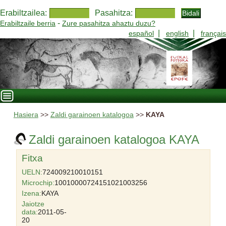
Erabiltzailea:
Pasahitza:
-
Erabiltzaile berria
Zure pasahitza ahaztu duzu?
|
|
español
english
français
Hasiera
>>
Zaldi garainoen katalogoa
>>
KAYA
Zaldi garainoen katalogoa KAYA
Fitxa
UELN:
724009210010151
Microchip:
10010000724151021003256
Izena:
KAYA
Jaiotze
data:
2011-05-
20