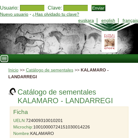
Usuario:
Clave:
-
Nuevo usuario
¿Has olvidado tu clave?
|
|
euskara
english
français
Inicio
>>
Catálogo de sementales
>>
KALAMARO -
LANDARREGI
Catálogo de sementales
KALAMARO - LANDARREGI
Ficha
UELN:
724009310010201
Microchip:
10010000724151030014226
Nombre:
KALAMARO