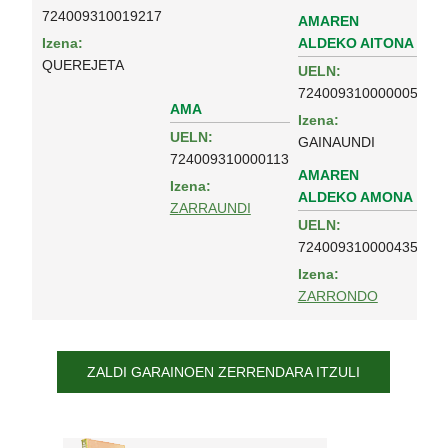
724009310019217
AMAREN
ALDEKO AITONA
Izena:
QUEREJETA
UELN:
724009310000005
AMA
Izena:
UELN:
GAINAUNDI
724009310000113
AMAREN
Izena:
ALDEKO AMONA
ZARRAUNDI
UELN:
724009310000435
Izena:
ZARRONDO
ZALDI GARAINOEN ZERRENDARA ITZULI