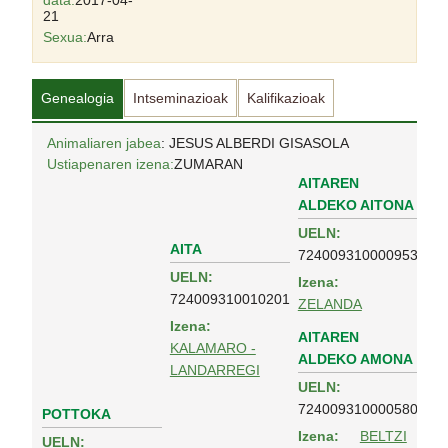
data:
2017-04-
21
Sexua:
Arra
Genealogia
Intseminazioak
Kalifikazioak
Animaliaren jabea
: JESUS ALBERDI GISASOLA
Ustiapenaren izena:
ZUMARAN
AITAREN
ALDEKO AITONA
UELN:
AITA
724009310000953
UELN:
Izena:
724009310010201
ZELANDA
Izena:
AITAREN
KALAMARO -
ALDEKO AMONA
LANDARREGI
UELN:
724009310000580
POTTOKA
Izena:
BELTZI
UELN: