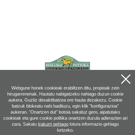
Webgune honek cookieak erabiltzen ditu, propioak zein
hirugarrenenak. Hautatu nabigatzeko nahiago duzun cookie
aukera. Guztiz desaktibatzea ere hauta dezakezu. Cookie
batzuk blokeatu nahi badituzu, egin klik "konfigurazioa"
aukeran. "Onartzen dut" botoia sakatuz gero, aipatutako
cookieak eta gure cookie politika onartzen duzula adierazten ari
zara. Sakatu
Irakurri gehiago
lotura informazio gehiago
lortzeko.