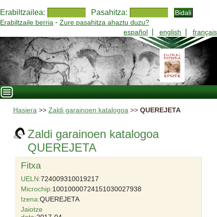
Erabiltzailea:
Pasahitza:
-
Erabiltzaile berria
Zure pasahitza ahaztu duzu?
|
|
español
english
français
Hasiera
>>
Zaldi garainoen katalogoa
>>
QUEREJETA
Zaldi garainoen katalogoa
QUEREJETA
Fitxa
UELN:
724009310019217
Microchip:
10010000724151030027938
Izena:
QUEREJETA
Jaiotze