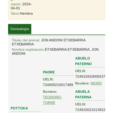
F.
nacim.:
2024-
04-01
Sexo:
Hembra
Genealogía
Titular del animal
: JON ANDONI ETXEBARRIA
ETXEBARRIA
Nombre explotación:
ETXEBARRIA ETXEBARRIA, JON
ANDONI
ABUELO
PATERNO
UELN:
PADRE
724915910005537
UELN:
Nombre:
MORO
724009210017489
ABUELA
Nombre:
PATERNA
TEODORO-
TORRE
UELN:
POTTOKA
724915021013922