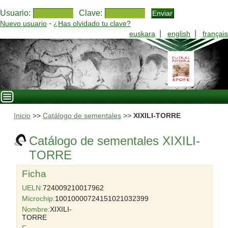
Usuario:
Clave:
-
Nuevo usuario
¿Has olvidado tu clave?
|
|
euskara
english
français
Inicio
>>
Catálogo de sementales
>>
XIXILI-TORRE
Catálogo de sementales XIXILI-
TORRE
Ficha
UELN:
724009210017962
Microchip:
10010000724151021032399
Nombre:
XIXILI-
TORRE