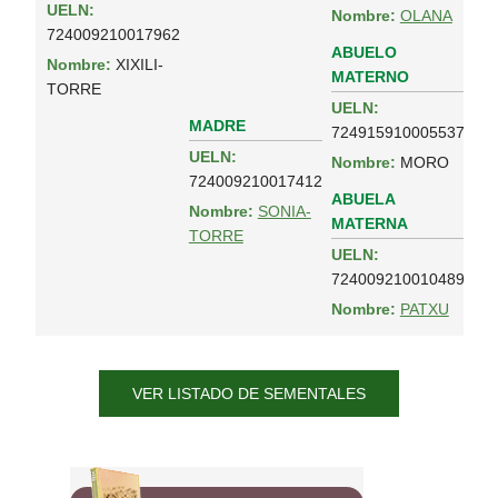
UELN:
Nombre:
OLANA
724009210017962
ABUELO
Nombre:
XIXILI-
MATERNO
TORRE
UELN:
MADRE
724915910005537
UELN:
Nombre:
MORO
724009210017412
ABUELA
Nombre:
SONIA-
MATERNA
TORRE
UELN:
724009210010489
Nombre:
PATXU
VER LISTADO DE SEMENTALES