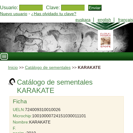
Usuario:
Clave:
-
Nuevo usuario
¿Has olvidado tu clave?
|
|
euskara
english
français
Inicio
>>
Catálogo de sementales
>>
KARAKATE
Catálogo de sementales
KARAKATE
Ficha
UELN:
724009310010026
Microchip:
10010000724151030011101
Nombre:
KARAKATE
F.