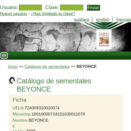
Usuario:
Clave:
-
Nuevo usuario
¿Has olvidado tu clave?
|
|
euskara
english
français
Inicio
>>
Catálogo de sementales
>>
BEYONCE
Catálogo de sementales
BEYONCE
Ficha
UELN:
724009310010074
Microchip:
10010000724151030011078
Nombre:
BEYONCE
F.