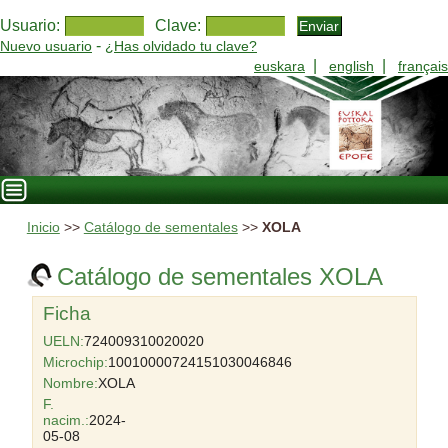
Usuario:
Clave:
-
Nuevo usuario
¿Has olvidado tu clave?
|
|
euskara
english
français
Inicio
>>
Catálogo de sementales
>>
XOLA
Catálogo de sementales XOLA
Ficha
UELN:
724009310020020
Microchip:
10010000724151030046846
Nombre:
XOLA
F.
nacim.:
2024-
05-08