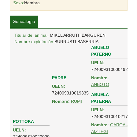
Sexo:
Hembra
Genealogía
Titular del animal
: MIKEL ARRUTI IBARGUREN
Nombre explotación:
BURRUSTI BASERRIA
ABUELO
PATERNO
UELN:
724009310000492
PADRE
Nombre:
ANBOTO
UELN:
724009310019335
ABUELA
PATERNA
Nombre:
RUMI
UELN:
724009310010217
POTTOKA
Nombre:
GAROA -
UELN:
AIZTEGI
724009310020020