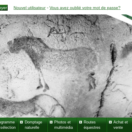
-
Nouvel utilisateur
Vous avez oublié votre mot de passe?
ogramme
Domptage
Photos et
Routes
Achat et
 sélection
naturelle
multimédia
équestres
vente