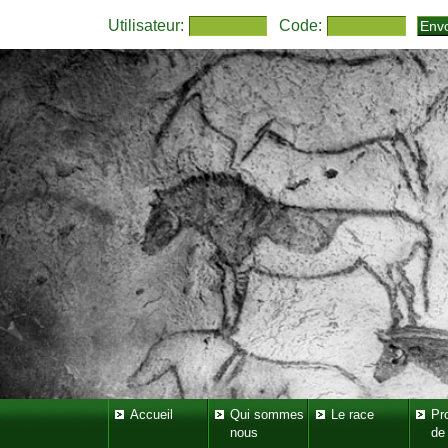
Utilisateur:
Code:
Accueil
Qui sommes
Le race
Pr
nous
de