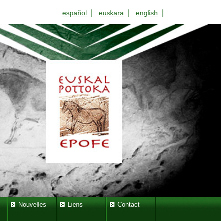
|
|
|
español
euskara
english
Nouvelles
Liens
Contact