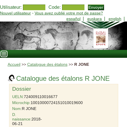
Utilisateur:
Code:
-
Nouvel utilisateur
Vous avez oublié votre mot de passe?
|
|
|
español
euskara
english
Accueil
>>
Catalogue des étalons
>>
R JONE
Catalogue des étalons R JONE
Dossier
UELN:
724009110016677
Microchip:
10010000724151010019600
Nom:
R JONE
D.
naissance:
2018-
06-21