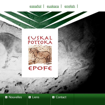
|
|
|
español
euskara
english
Nouvelles
Liens
Contact