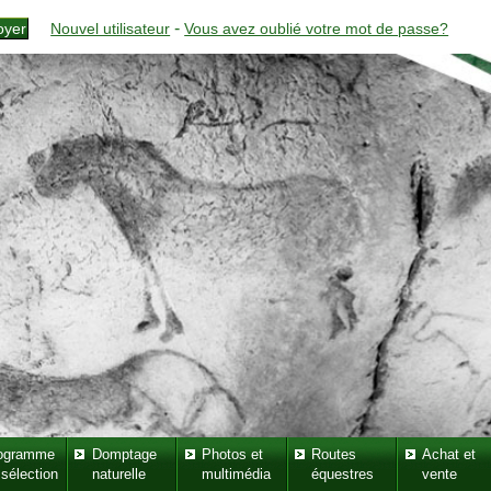
-
Nouvel utilisateur
Vous avez oublié votre mot de passe?
ogramme
Domptage
Photos et
Routes
Achat et
 sélection
naturelle
multimédia
équestres
vente