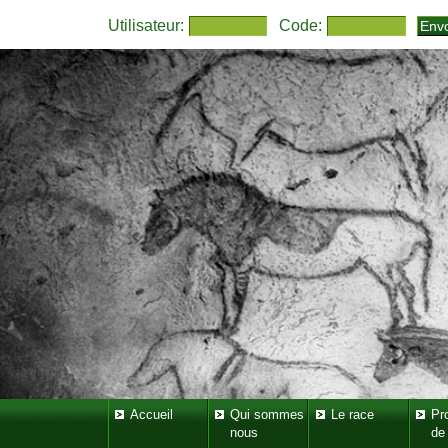
Utilisateur:
Code:
Accueil
Qui sommes
Le race
Pr
nous
de