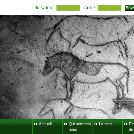
Utilisateur:
Code:
Accueil
Qui sommes
Le race
Pr
nous
de