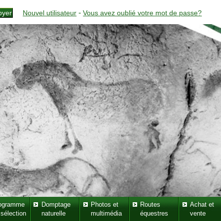
-
Nouvel utilisateur
Vous avez oublié votre mot de passe?
ogramme
Domptage
Photos et
Routes
Achat et
 sélection
naturelle
multimédia
équestres
vente