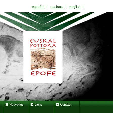
|
|
|
español
euskara
english
Nouvelles
Liens
Contact