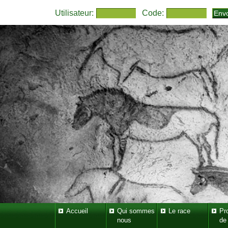
Utilisateur:
Code:
Accueil
Qui sommes
Le race
Pr
nous
de