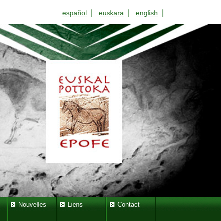
|
|
|
español
euskara
english
Nouvelles
Liens
Contact