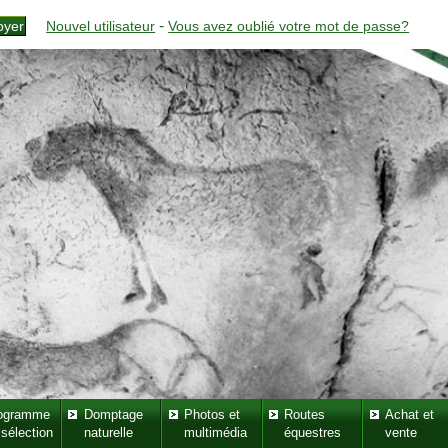
-
Nouvel utilisateur
Vous avez oublié votre mot de passe?
ogramme
Domptage
Photos et
Routes
Achat et
 sélection
naturelle
multimédia
équestres
vente