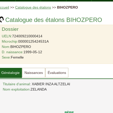
ccueil
>>
Catalogue des étalons
>>
BIHOZPERO
Catalogue des étalons BIHOZPERO
Dossier
UELN:
724009210000414
Microchip:
00000125424531A
Nom:
BIHOZPERO
D. naissance:
1999-05-12
Sexe:
Femelle
Généalogie
Naissances
Évaluations
Titulaire d'animal
: XABIER INZA ALTZELAI
Nom exploitation:
ZELANDA
PÈRE