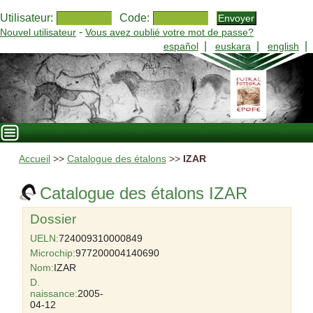
Utilisateur:
Code:
-
Nouvel utilisateur
Vous avez oublié votre mot de passe?
|
|
|
español
euskara
english
Accueil
>>
Catalogue des étalons
>>
IZAR
Catalogue des étalons IZAR
Dossier
UELN:
724009310000849
Microchip:
977200004140690
Nom:
IZAR
D.
naissance:
2005-
04-12