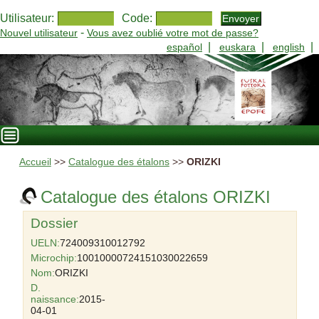
Utilisateur:
Code:
-
Nouvel utilisateur
Vous avez oublié votre mot de passe?
|
|
|
español
euskara
english
Accueil
>>
Catalogue des étalons
>>
ORIZKI
Catalogue des étalons ORIZKI
Dossier
UELN:
724009310012792
Microchip:
10010000724151030022659
Nom:
ORIZKI
D.
naissance:
2015-
04-01