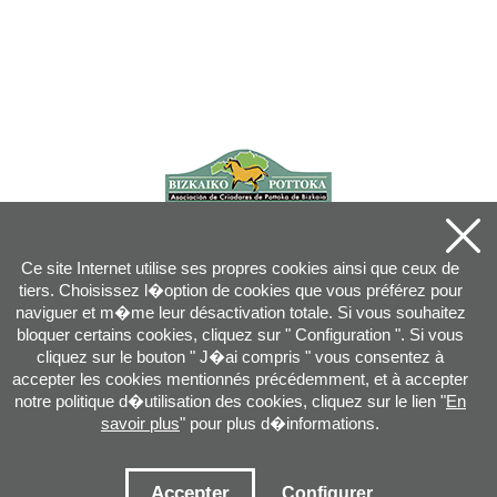
Ce site Internet utilise ses propres cookies ainsi que ceux de
tiers. Choisissez l�option de cookies que vous préférez pour
naviguer et m�me leur désactivation totale. Si vous souhaitez
bloquer certains cookies, cliquez sur " Configuration ". Si vous
cliquez sur le bouton " J�ai compris " vous consentez à
accepter les cookies mentionnés précédemment, et à accepter
notre politique d�utilisation des cookies, cliquez sur le lien "
En
savoir plus
" pour plus d�informations.
Joan XXIII, 16B - 20730 AZPEITIA(GIPUZKOA) - Tel.: 943 08 38 88 -
info
@
pottoka.info
Conditions d'Utilisation
-
Politique de Privacité
-
Politique des Cookies
Accepter
Configurer