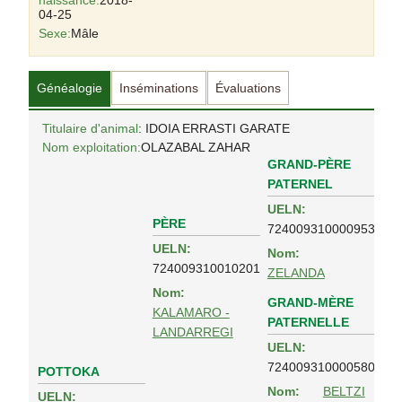
naissance:
2018-
04-25
Sexe:
Mâle
Généalogie
Inséminations
Évaluations
Titulaire d'animal
: IDOIA ERRASTI GARATE
Nom exploitation:
OLAZABAL ZAHAR
GRAND-PÈRE
PATERNEL
UELN:
PÈRE
724009310000953
UELN:
Nom:
724009310010201
ZELANDA
Nom:
GRAND-MÈRE
KALAMARO -
PATERNELLE
LANDARREGI
UELN:
724009310000580
POTTOKA
Nom:
BELTZI
UELN: