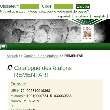
Utilisateur:
Code:
-
Nouvel utilisateur
Vous avez oublié votre mot de passe?
|
|
|
español
euskara
english
Accueil
>>
Catalogue des étalons
>>
REMENTARI
Catalogue des étalons
REMENTARI
Dossier
UELN:
724009310019363
Microchip:
10010000724151030030533
Nom:
REMENTARI
D.