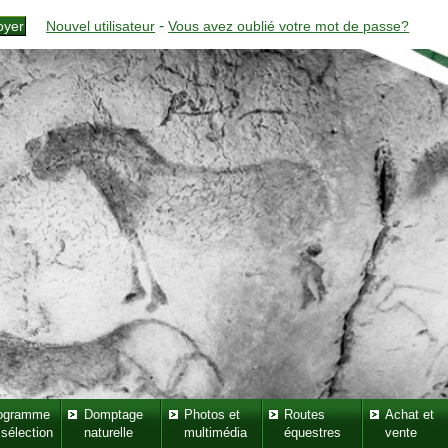
-
Nouvel utilisateur
Vous avez oublié votre mot de passe?
ogramme
Domptage
Photos et
Routes
Achat et
 sélection
naturelle
multimédia
équestres
vente