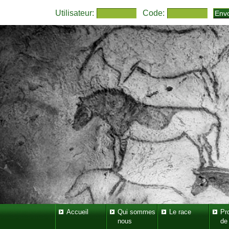
Utilisateur:
Code:
Accueil
Qui sommes
Le race
Pr
nous
de