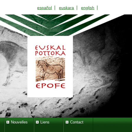
|
|
|
español
euskara
english
Nouvelles
Liens
Contact