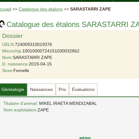
ccueil
>>
Catalogue des étalons
>>
SARASTARRI ZAPE
Catalogue des étalons SARASTARRI Z
Dossier
UELN:
724009310019376
Microchip:
10010000724151030032862
Nom:
SARASTARRI ZAPE
D. naissance:
2019-04-15
Sexe:
Femelle
Généalogie
Naissances
Prix
Évaluations
Titulaire d'animal
: MIKEL IRAETA MENDIZABAL
Nom exploitation:
ZAPE
PÈRE