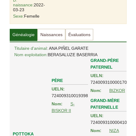
D.
naissance:
2022-
03-23
Sexe:
Femelle
Généalogie
Naissances
Évaluations
Titulaire d'animal
: ANA PIÑEL GARATE
Nom exploitation:
BERASALUZE BASERRIA
GRAND-PÈRE
PATERNEL
UELN:
PÈRE
724009310000170
UELN:
Nom:
BIZKOR
724009310019398
GRAND-MÈRE
Nom:
S-
PATERNELLE
BISKOR II
UELN:
724009310000410
Nom:
NIZA
POTTOKA