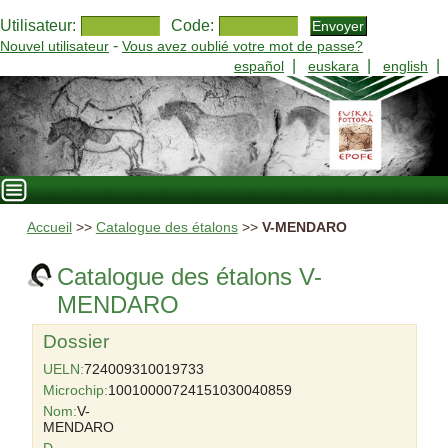
Utilisateur:
Code:
-
Nouvel utilisateur
Vous avez oublié votre mot de passe?
|
|
|
español
euskara
english
Accueil
>>
Catalogue des étalons
>>
V-MENDARO
Catalogue des étalons V-
MENDARO
Dossier
UELN:
724009310019733
Microchip:
10010000724151030040859
Nom:
V-
MENDARO