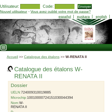
Utilisateur:
Code:
-
Nouvel utilisateur
Vous avez oublié votre mot de passe?
|
|
|
español
euskara
english
Accueil
>>
Catalogue des étalons
>>
W-RENATA II
Catalogue des étalons W-
RENATA II
Dossier
UELN:
724009310019885
Microchip:
10010000724151030044394
Nom:
W-
RENATA II