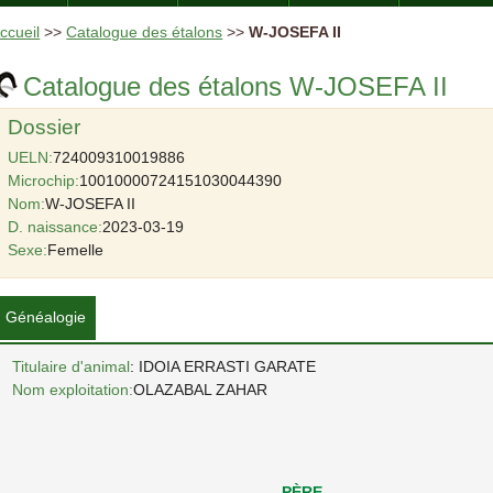
ccueil
>>
Catalogue des étalons
>>
W-JOSEFA II
Catalogue des étalons W-JOSEFA II
Dossier
UELN:
724009310019886
Microchip:
10010000724151030044390
Nom:
W-JOSEFA II
D. naissance:
2023-03-19
Sexe:
Femelle
Généalogie
Titulaire d'animal
: IDOIA ERRASTI GARATE
Nom exploitation:
OLAZABAL ZAHAR
PÈRE