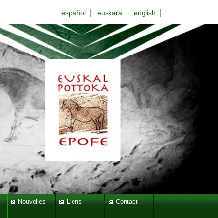
|
|
|
español
euskara
english
Nouvelles
Liens
Contact