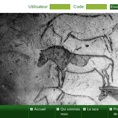
Utilisateur:
Code:
Accueil
Qui sommes
Le race
Pr
nous
de