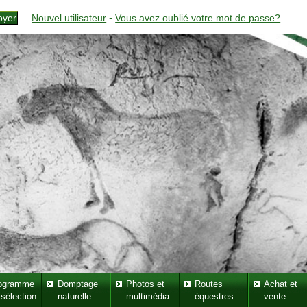
-
Nouvel utilisateur
Vous avez oublié votre mot de passe?
ogramme
Domptage
Photos et
Routes
Achat et
 sélection
naturelle
multimédia
équestres
vente