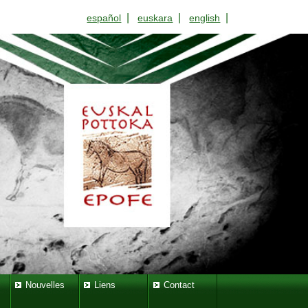
|
|
|
español
euskara
english
Nouvelles
Liens
Contact