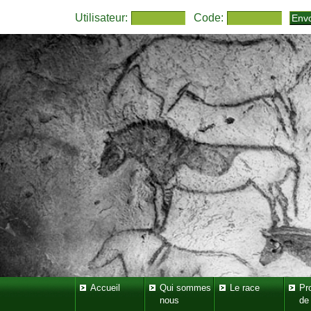
Utilisateur:
Code:
Accueil
Qui sommes
Le race
Pr
nous
de