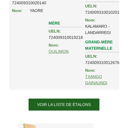
724009310020140
UELN:
Nom:
YAORE
724009310010201
Nom:
MÈRE
KALAMARO -
UELN:
LANDARREGI
724009310019218
GRAND-MÈRE
Nom:
MATERNELLE
QUILIMON
UELN:
724009310012676
Nom:
TXANGO
GAINAUNDI
VOIR LA LISTE DE ÉTALONS