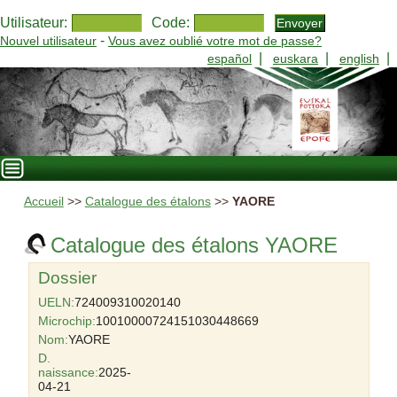
Utilisateur:
Code:
-
Nouvel utilisateur
Vous avez oublié votre mot de passe?
|
|
|
español
euskara
english
Accueil
>>
Catalogue des étalons
>>
YAORE
Catalogue des étalons YAORE
Dossier
UELN:
724009310020140
Microchip:
10010000724151030448669
Nom:
YAORE
D.
naissance:
2025-
04-21