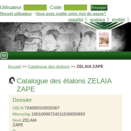
Utilisateur:
Code:
-
Nouvel utilisateur
Vous avez oublié votre mot de passe?
|
|
|
español
euskara
english
Accueil
>>
Catalogue des étalons
>>
ZELAIA ZAPE
Catalogue des étalons ZELAIA
ZAPE
Dossier
UELN:
724009310020307
Microchip:
10010000724211530055893
Nom:
ZELAIA
ZAPE