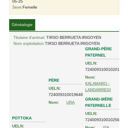
05-25
Sexe:
Femelle
Généalogie
Titulaire d'animal
: TIRSO BERRUETA IRIGOYEN
Nom exploitation:
TIRSO BERRUETA IRIGOYEN
GRAND-PÈRE
PATERNEL
UELN:
724009310010201
Nom:
PÈRE
KALAMARO -
UELN:
LANDARREGI
724009310019648
GRAND-MÈRE
Nom:
URA
PATERNELLE
UELN:
POTTOKA
724009310010256
UELN:
Nom:
ISA