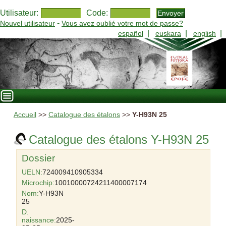
Utilisateur:
Code:
-
Nouvel utilisateur
Vous avez oublié votre mot de passe?
|
|
|
español
euskara
english
Accueil
>>
Catalogue des étalons
>>
Y-H93N 25
Catalogue des étalons Y-H93N 25
Dossier
UELN:
724009410905334
Microchip:
10010000724211400007174
Nom:
Y-H93N
25
D.
naissance:
2025-