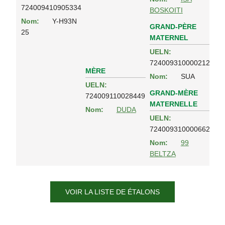
724009410905334
BOSKOITI
Nom:
Y-H93N
GRAND-PÈRE
25
MATERNEL
UELN:
724009310000212
MÈRE
Nom:
SUA
UELN:
GRAND-MÈRE
724009110028449
MATERNELLE
Nom:
DUDA
UELN:
724009310000662
Nom:
99
BELTZA
VOIR LA LISTE DE ÉTALONS