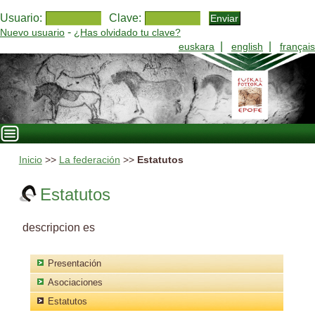
Usuario:
Clave:
-
Nuevo usuario
¿Has olvidado tu clave?
|
|
euskara
english
français
Inicio
>>
La federación
>>
Estatutos
Estatutos
descripcion es
Presentación
Asociaciones
Estatutos