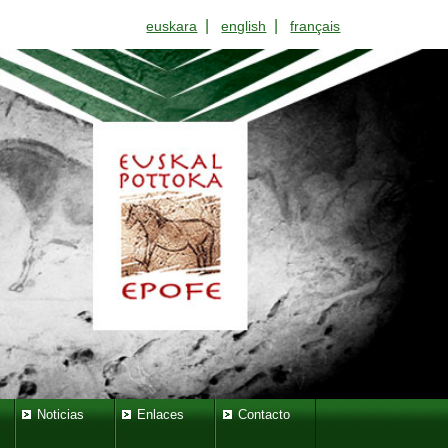
|
|
euskara
english
français
Noticias
Enlaces
Contacto