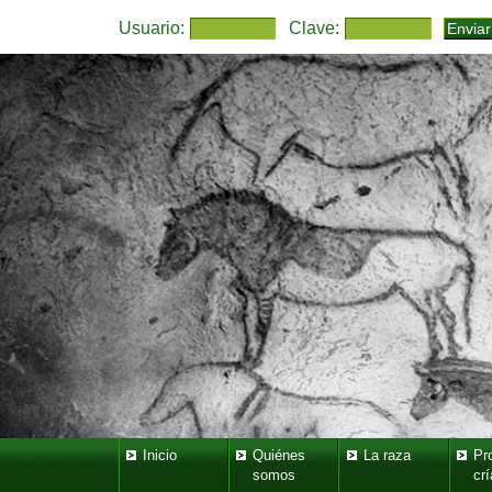
Usuario:
Clave:
Inicio
Quiénes
La raza
Pr
somos
crí