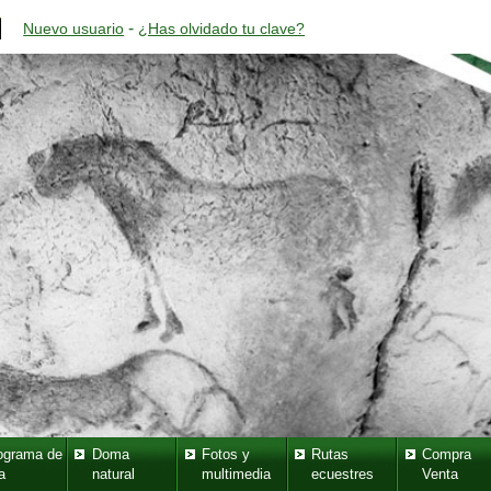
-
Nuevo usuario
¿Has olvidado tu clave?
ograma de
Doma
Fotos y
Rutas
Compra
a
natural
multimedia
ecuestres
Venta