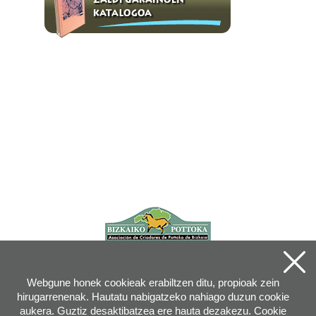
Webgune honek cookieak erabiltzen ditu, propioak zein
hirugarrenenak. Hautatu nabigatzeko nahiago duzun cookie
aukera. Guztiz desaktibatzea ere hauta dezakezu. Cookie