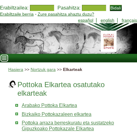
Erabiltzailea:
Pasahitza:
-
Erabiltzaile berria
Zure pasahitza ahaztu duzu?
|
|
español
english
français
Hasiera
>>
Nortzuk gara
>>
Elkarteak
Pottoka Elkartea osatutako
elkarteak
Arabako Pottoka Elkartea
Bizkaiko Pottokazaleen elkartea
Pottoka arraza berreskuratu eta sustatzeko
Gipuzkoako Pottokazale Elkartea