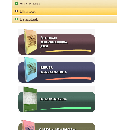
Aurkezpena
Elkarteak
Estatutuak